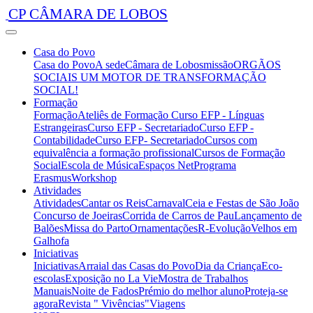
CP CÂMARA DE LOBOS
Casa do Povo
Casa do Povo
A sede
Câmara de Lobos
missão
ORGÃOS
SOCIAIS
UM MOTOR DE TRANSFORMAÇÃO
SOCIAL!
Formação
Formação
Ateliês de Formação
Curso EFP - Línguas
Estrangeiras
Curso EFP - Secretariado
Curso EFP -
Contabilidade
Curso EFP- Secretariado
Cursos com
equivalência a formação profissional
Cursos de Formação
Social
Escola de Música
Espaços Net
Programa
Erasmus
Workshop
Atividades
Atividades
Cantar os Reis
Carnaval
Ceia e Festas de São João
Concurso de Joeiras
Corrida de Carros de Pau
Lançamento de
Balões
Missa do Parto
Ornamentações
R-Evolução
Velhos em
Galhofa
Iniciativas
Iniciativas
Arraial das Casas do Povo
Dia da Criança
Eco-
escolas
Exposição no La Vie
Mostra de Trabalhos
Manuais
Noite de Fados
Prémio do melhor aluno
Proteja-se
agora
Revista " Vivências"
Viagens