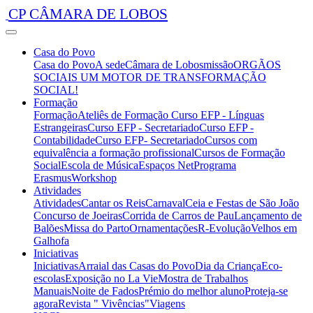
CP CÂMARA DE LOBOS
Casa do Povo
Casa do Povo
A sede
Câmara de Lobos
missão
ORGÃOS
SOCIAIS
UM MOTOR DE TRANSFORMAÇÃO
SOCIAL!
Formação
Formação
Ateliês de Formação
Curso EFP - Línguas
Estrangeiras
Curso EFP - Secretariado
Curso EFP -
Contabilidade
Curso EFP- Secretariado
Cursos com
equivalência a formação profissional
Cursos de Formação
Social
Escola de Música
Espaços Net
Programa
Erasmus
Workshop
Atividades
Atividades
Cantar os Reis
Carnaval
Ceia e Festas de São João
Concurso de Joeiras
Corrida de Carros de Pau
Lançamento de
Balões
Missa do Parto
Ornamentações
R-Evolução
Velhos em
Galhofa
Iniciativas
Iniciativas
Arraial das Casas do Povo
Dia da Criança
Eco-
escolas
Exposição no La Vie
Mostra de Trabalhos
Manuais
Noite de Fados
Prémio do melhor aluno
Proteja-se
agora
Revista " Vivências"
Viagens