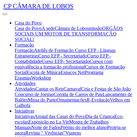
CP CÂMARA DE LOBOS
Casa do Povo
Casa do Povo
A sede
Câmara de Lobos
missão
ORGÃOS
SOCIAIS
UM MOTOR DE TRANSFORMAÇÃO
SOCIAL!
Formação
Formação
Ateliês de Formação
Curso EFP - Línguas
Estrangeiras
Curso EFP - Secretariado
Curso EFP -
Contabilidade
Curso EFP- Secretariado
Cursos com
equivalência a formação profissional
Cursos de Formação
Social
Escola de Música
Espaços Net
Programa
Erasmus
Workshop
Atividades
Atividades
Cantar os Reis
Carnaval
Ceia e Festas de São João
Concurso de Joeiras
Corrida de Carros de Pau
Lançamento de
Balões
Missa do Parto
Ornamentações
R-Evolução
Velhos em
Galhofa
Iniciativas
Iniciativas
Arraial das Casas do Povo
Dia da Criança
Eco-
escolas
Exposição no La Vie
Mostra de Trabalhos
Manuais
Noite de Fados
Prémio do melhor aluno
Proteja-se
agora
Revista " Vivências"
Viagens