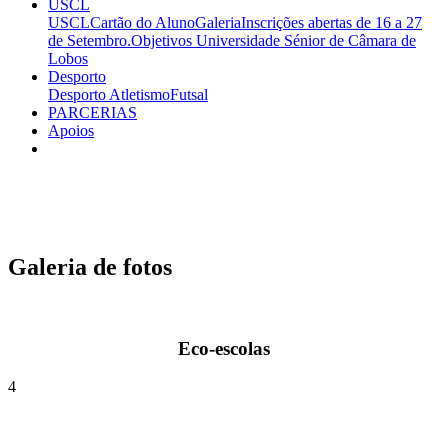
USCL
USCL
Cartão do Aluno
Galeria
Inscrições abertas de 16 a 27
de Setembro.
Objetivos
Universidade Sénior de Câmara de
Lobos
Desporto
Desporto
Atletismo
Futsal
PARCERIAS
Apoios
Galeria de fotos
Eco-escolas
4