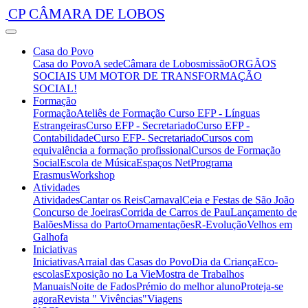
CP CÂMARA DE LOBOS
Casa do Povo
Casa do Povo
A sede
Câmara de Lobos
missão
ORGÃOS
SOCIAIS
UM MOTOR DE TRANSFORMAÇÃO
SOCIAL!
Formação
Formação
Ateliês de Formação
Curso EFP - Línguas
Estrangeiras
Curso EFP - Secretariado
Curso EFP -
Contabilidade
Curso EFP- Secretariado
Cursos com
equivalência a formação profissional
Cursos de Formação
Social
Escola de Música
Espaços Net
Programa
Erasmus
Workshop
Atividades
Atividades
Cantar os Reis
Carnaval
Ceia e Festas de São João
Concurso de Joeiras
Corrida de Carros de Pau
Lançamento de
Balões
Missa do Parto
Ornamentações
R-Evolução
Velhos em
Galhofa
Iniciativas
Iniciativas
Arraial das Casas do Povo
Dia da Criança
Eco-
escolas
Exposição no La Vie
Mostra de Trabalhos
Manuais
Noite de Fados
Prémio do melhor aluno
Proteja-se
agora
Revista " Vivências"
Viagens