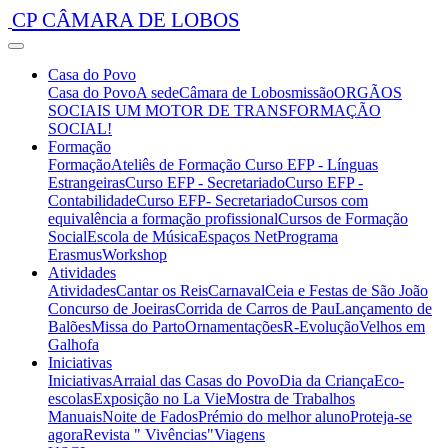
CP CÂMARA DE LOBOS
Casa do Povo
Casa do Povo
A sede
Câmara de Lobos
missão
ORGÃOS
SOCIAIS
UM MOTOR DE TRANSFORMAÇÃO
SOCIAL!
Formação
Formação
Ateliês de Formação
Curso EFP - Línguas
Estrangeiras
Curso EFP - Secretariado
Curso EFP -
Contabilidade
Curso EFP- Secretariado
Cursos com
equivalência a formação profissional
Cursos de Formação
Social
Escola de Música
Espaços Net
Programa
Erasmus
Workshop
Atividades
Atividades
Cantar os Reis
Carnaval
Ceia e Festas de São João
Concurso de Joeiras
Corrida de Carros de Pau
Lançamento de
Balões
Missa do Parto
Ornamentações
R-Evolução
Velhos em
Galhofa
Iniciativas
Iniciativas
Arraial das Casas do Povo
Dia da Criança
Eco-
escolas
Exposição no La Vie
Mostra de Trabalhos
Manuais
Noite de Fados
Prémio do melhor aluno
Proteja-se
agora
Revista " Vivências"
Viagens