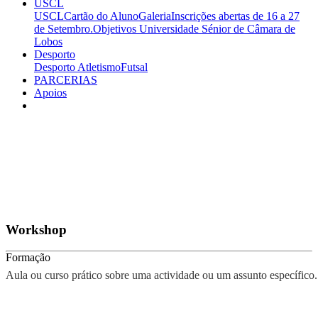
USCL
USCL
Cartão do Aluno
Galeria
Inscrições abertas de 16 a 27
de Setembro.
Objetivos
Universidade Sénior de Câmara de
Lobos
Desporto
Desporto
Atletismo
Futsal
PARCERIAS
Apoios
Workshop
Formação
Aula ou curso prático sobre uma actividade ou um assunto específico.