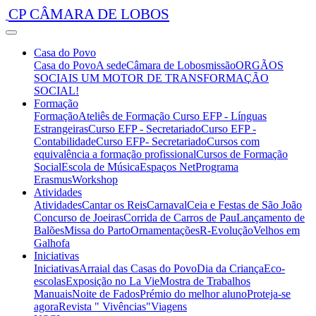
CP CÂMARA DE LOBOS
Casa do Povo
Casa do Povo
A sede
Câmara de Lobos
missão
ORGÃOS
SOCIAIS
UM MOTOR DE TRANSFORMAÇÃO
SOCIAL!
Formação
Formação
Ateliês de Formação
Curso EFP - Línguas
Estrangeiras
Curso EFP - Secretariado
Curso EFP -
Contabilidade
Curso EFP- Secretariado
Cursos com
equivalência a formação profissional
Cursos de Formação
Social
Escola de Música
Espaços Net
Programa
Erasmus
Workshop
Atividades
Atividades
Cantar os Reis
Carnaval
Ceia e Festas de São João
Concurso de Joeiras
Corrida de Carros de Pau
Lançamento de
Balões
Missa do Parto
Ornamentações
R-Evolução
Velhos em
Galhofa
Iniciativas
Iniciativas
Arraial das Casas do Povo
Dia da Criança
Eco-
escolas
Exposição no La Vie
Mostra de Trabalhos
Manuais
Noite de Fados
Prémio do melhor aluno
Proteja-se
agora
Revista " Vivências"
Viagens