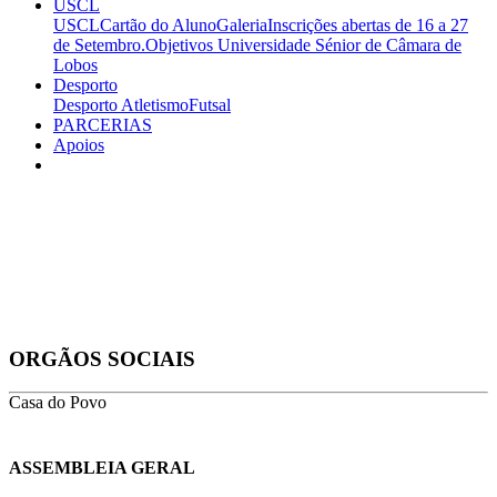
USCL
USCL
Cartão do Aluno
Galeria
Inscrições abertas de 16 a 27
de Setembro.
Objetivos
Universidade Sénior de Câmara de
Lobos
Desporto
Desporto
Atletismo
Futsal
PARCERIAS
Apoios
ORGÃOS SOCIAIS
Casa do Povo
ASSEMBLEIA GERAL